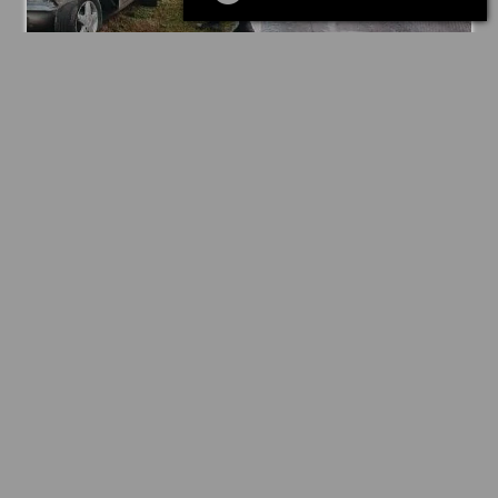
LOCALES
Grave choque múltiple en la Ruta 34
En la mañana de hoy, alrededor de las
08:30 horas, se registró un severo
accidente de tránsito en el kilómetro 17
de la Ruta 34, en las inmediaciones del
cementerio. El siniestro involucró a tres
vehículos y dejó a uno de los conductores
en estado de extrema gravedad.