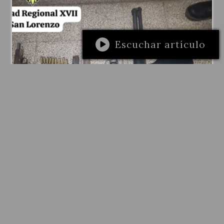
Escuchar artículo
LOCALES
Falso viaje, asalto y un arsenal al
descubierto: detienen a dos jóvenes tras
robarle a un chofer de DiDi en
Carcarañá