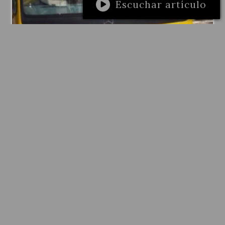
Escuchar artículo
GENERAL
Presentan informe sobre el impacto de
la eliminación de subsidios nacionales
al transporte en la zona metropolitana
de Rosario
El Observatorio Social del Transporte de
la provincia de Santa Fe presentó en Villa
Gobernador Gálvez un informe sobre el
impacto de la eliminación de los
subsidios nacionales al transporte