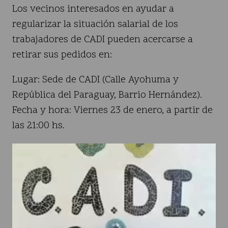
Los vecinos interesados en ayudar a
regularizar la situación salarial de los
trabajadores de CADI pueden acercarse a
retirar sus pedidos en:
Lugar: Sede de CADI (Calle Ayohuma y
República del Paraguay, Barrio Hernández).
Fecha y hora: Viernes 23 de enero, a partir de
las 21:00 hs.