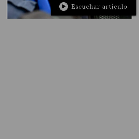
Escuchar artículo
NACIONALES
Brizuela: “No vamos a resignarnos al
cierre de una producción estratégica
para la Argentina”
La prórroga de la conciliación voluntaria,
con efectos de obligatoria, hasta el 11 de
agosto abrió una nueva instancia en el
conflicto por el cierre de la planta de
caucho sintético de Pampa Energía. En
ese marco, el Ministerio de Trabajo se
comprometió a convocar una mesa junto
al Ministerio de Desarrollo Productivo de